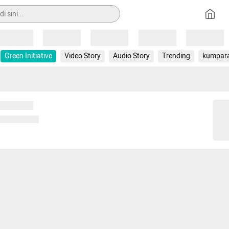
Loading
Loading
Loading
Loading
Loading
Green Initiative
Video Story
Audio Story
Trending
kumpar
 memuat...
ng memuat...