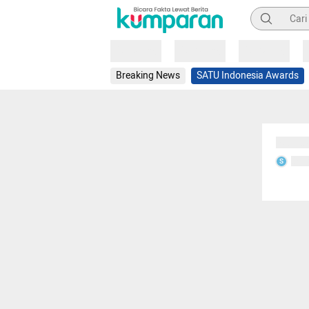
Pencarian
Loading
Loading
Loading
Breaking News
SATU Indonesia Awards
Sedang
Seda
S