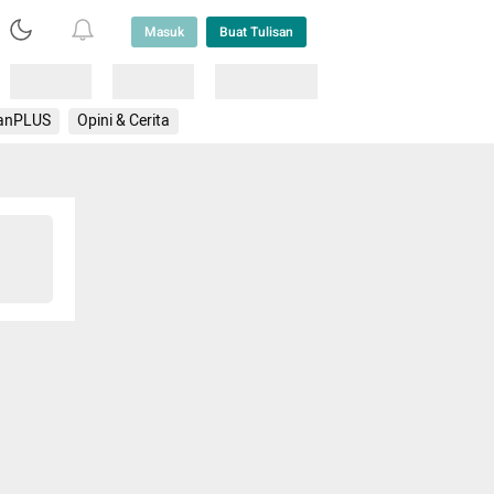
Masuk
Buat Tulisan
Loading
Loading
Lainnya
anPLUS
Opini & Cerita