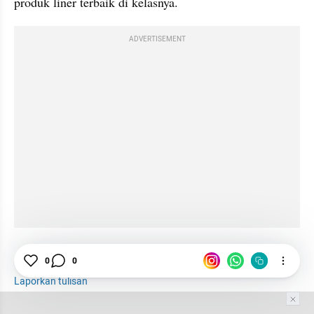
produk liner terbaik di kelasnya.
ADVERTISEMENT
0
0
Makeup
Beauty Routine
Kosmetik
Laporkan tulisan
Tim Editor
Editor Section