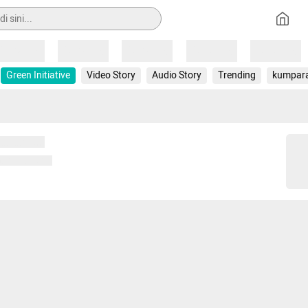
Loading
Loading
Loading
Loading
Loading
Green Initiative
Video Story
Audio Story
Trending
kumpar
 memuat...
ng memuat...