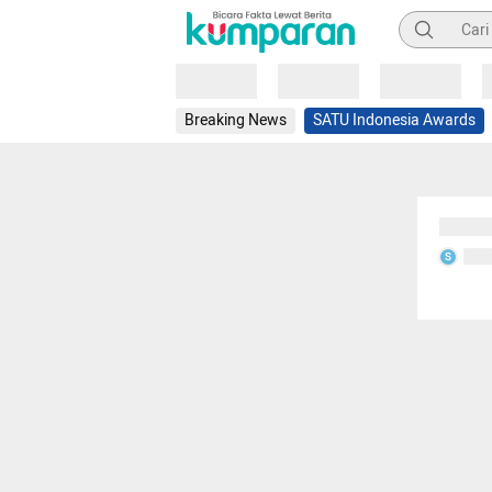
Pencarian
Loading
Loading
Loading
Breaking News
SATU Indonesia Awards
Sedang
Seda
S