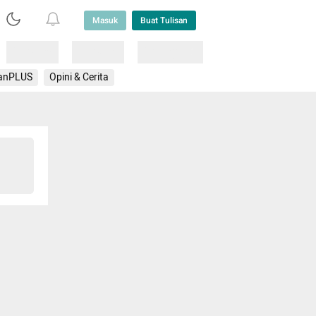
Masuk
Buat Tulisan
Loading
Loading
Lainnya
anPLUS
Opini & Cerita