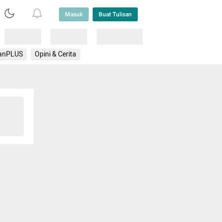
Masuk
Buat Tulisan
Loading
Loading
Lainnya
anPLUS
Opini & Cerita