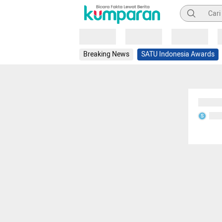
Pencarian
Loading
Loading
Loading
Breaking News
SATU Indonesia Awards
Sedang
Seda
S