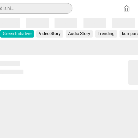
Loading
Loading
Loading
Loading
Loading
Green Initiative
Video Story
Audio Story
Trending
kumpar
 memuat...
ng memuat...