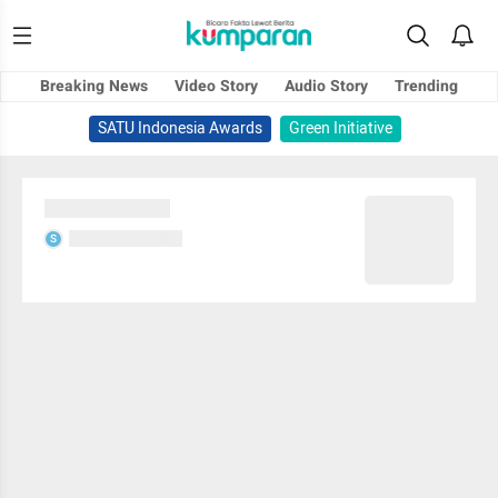
Breaking News
Video Story
Audio Story
Trending
SATU Indonesia Awards
Green Initiative
Sedang memuat...
Sedang memuat...
S