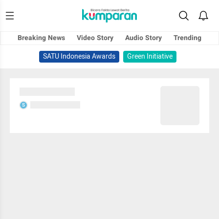
Breaking News
Video Story
Audio Story
Trending
SATU Indonesia Awards
Green Initiative
Sedang memuat...
Sedang memuat...
S