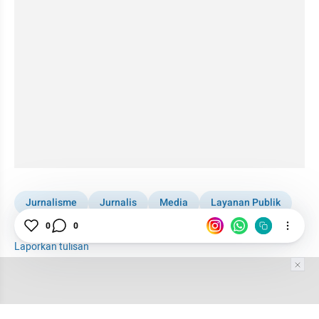
Jurnalisme
Jurnalis
Media
Layanan Publik
Etika
Masyarakat
0
0
Laporkan tulisan
Tim Editor
Editor Section