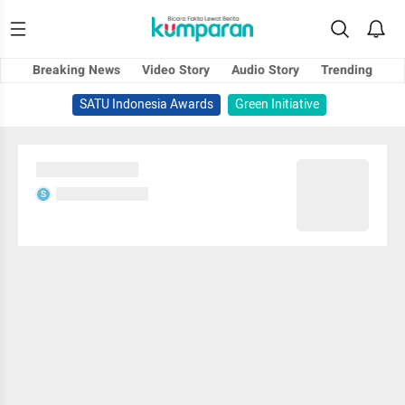
Breaking News
Video Story
Audio Story
Trending
SATU Indonesia Awards
Green Initiative
Sedang memuat...
Sedang memuat...
S