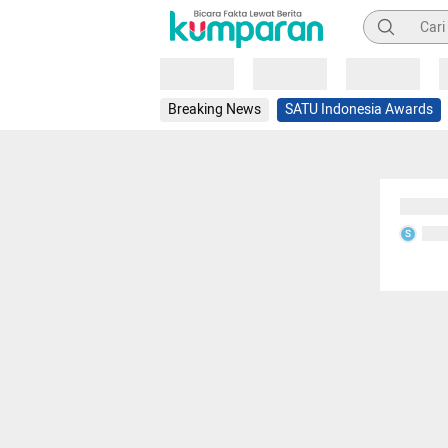
Pencarian
Loading
Loading
Loading
Breaking News
SATU Indonesia Awards
Sedang
Seda
S