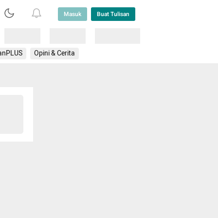
Masuk
Buat Tulisan
Loading
Loading
Lainnya
anPLUS
Opini & Cerita