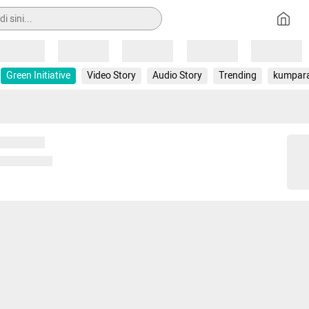
Loading
Loading
Loading
Loading
Loading
Green Initiative
Video Story
Audio Story
Trending
kumpar
 memuat...
ng memuat...