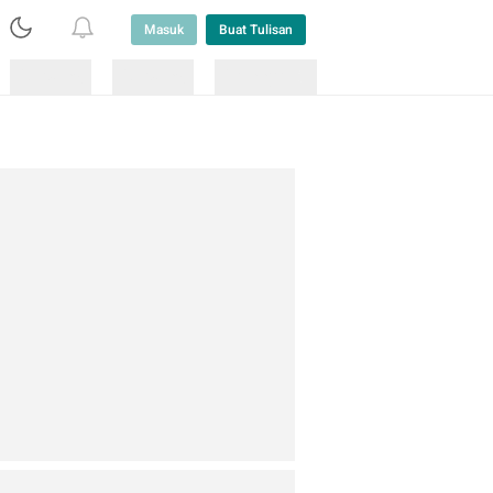
Masuk
Buat Tulisan
Loading
Loading
Lainnya