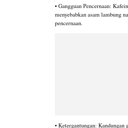
• Gangguan Pencernaan: Kafein 
menyebabkan asam lambung nai
pencernaan.
• Ketergantungan: Kandungan gul