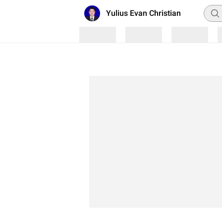
Penc
Yulius Evan Christian
Loading
Loading
Loading