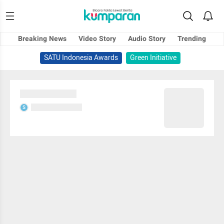
Breaking News
Video Story
Audio Story
Trending
SATU Indonesia Awards
Green Initiative
Sedang memuat...
Sedang memuat...
S