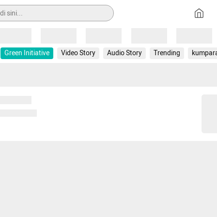
Loading
Loading
Loading
Loading
Loading
Green Initiative
Video Story
Audio Story
Trending
kumpar
 memuat...
ng memuat...