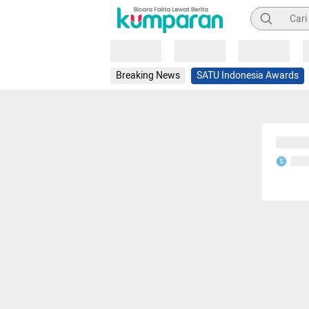
Pencarian
Loading
Loading
Loading
Breaking News
SATU Indonesia Awards
Sedang
Seda
S