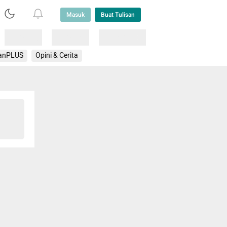
Masuk
Buat Tulisan
Loading
Loading
Lainnya
anPLUS
Opini & Cerita