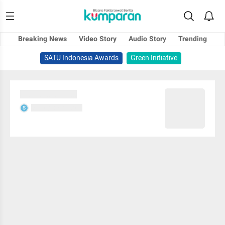
Breaking News
Video Story
Audio Story
Trending
SATU Indonesia Awards
Green Initiative
Sedang memuat...
Sedang memuat...
S