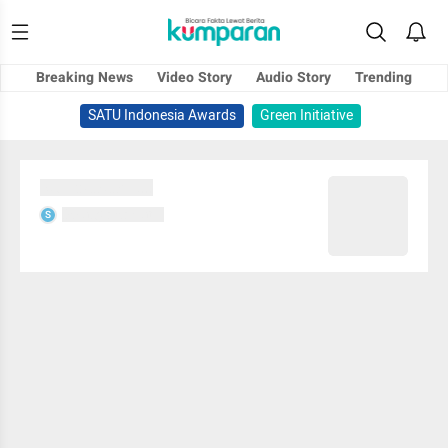
Breaking News
Video Story
Audio Story
Trending
SATU Indonesia Awards
Green Initiative
Sedang memuat...
Sedang memuat...
S