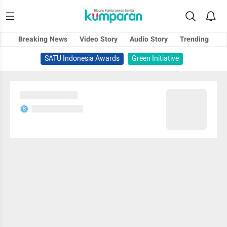
Breaking News
Video Story
Audio Story
Trending
SATU Indonesia Awards
Green Initiative
Sedang memuat...
Sedang memuat...
S