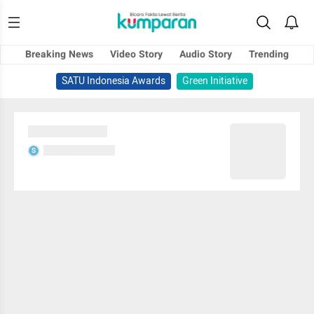
Breaking News
Video Story
Audio Story
Trending
SATU Indonesia Awards
Green Initiative
Sedang memuat...
Sedang memuat...
S