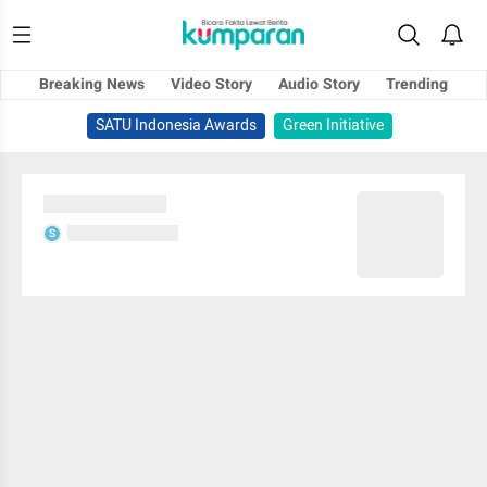
Breaking News
Video Story
Audio Story
Trending
SATU Indonesia Awards
Green Initiative
Sedang memuat...
Sedang memuat...
S