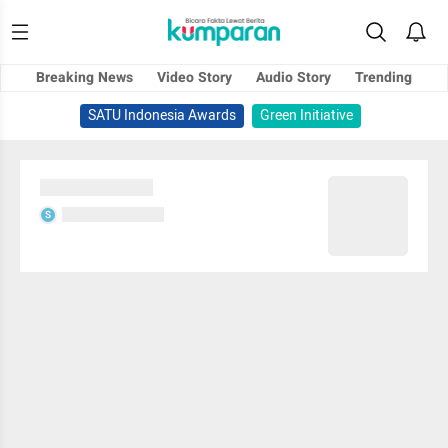
Breaking News
Video Story
Audio Story
Trending
SATU Indonesia Awards
Green Initiative
Sedang memuat...
Sedang memuat...
S