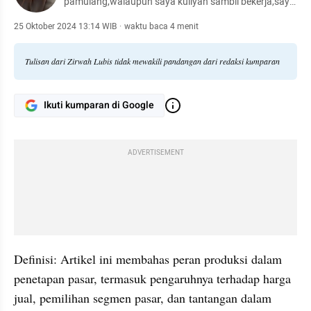
pamulang,walaupun saya kuliyah sambil bekerja,saya
selalu berusaha untuk membagi waktu dan
menyesuaikan pekerjaan dan tugas kuliyah,dengan
25 Oktober 2024 13:14 WIB
·
waktu baca 4 menit
demikian saya akan berusaha semaksimal mungkin
supaya tidak saling bertabrakan
Tulisan dari Zirwah Lubis tidak mewakili pandangan dari redaksi kumparan
Ikuti kumparan di Google
ADVERTISEMENT
Definisi: Artikel ini membahas peran produksi dalam 
penetapan pasar, termasuk pengaruhnya terhadap harga 
jual, pemilihan segmen pasar, dan tantangan dalam 