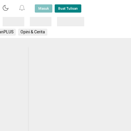
Masuk
Buat Tulisan
Loading
Loading
Lainnya
anPLUS
Opini & Cerita