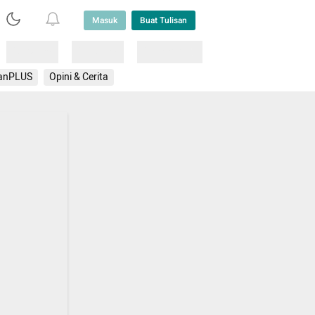
Masuk
Buat Tulisan
Loading
Loading
Lainnya
anPLUS
Opini & Cerita