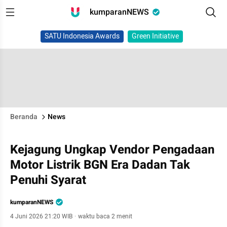
kumparanNEWS
SATU Indonesia Awards
Green Initiative
Beranda
News
Kejagung Ungkap Vendor Pengadaan
Motor Listrik BGN Era Dadan Tak
Penuhi Syarat
kumparanNEWS
4 Juni 2026 21:20 WIB
·
waktu baca 2 menit