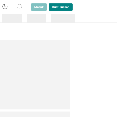
Masuk
Buat Tulisan
Loading
Loading
Lainnya