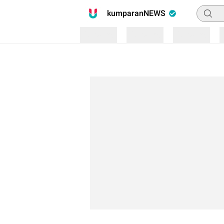
Pencari
kumparanNEWS
Loading
Loading
Loading