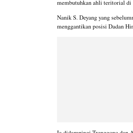
membutuhkan ahli teritorial di
Nanik S. Deyang yang sebelumn
menggantikan posisi Dadan Hi
Ia didampingi Trenggono dan A