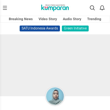
Breaking News
Video Story
Audio Story
Trending
SATU Indonesia Awards
Green Initiative