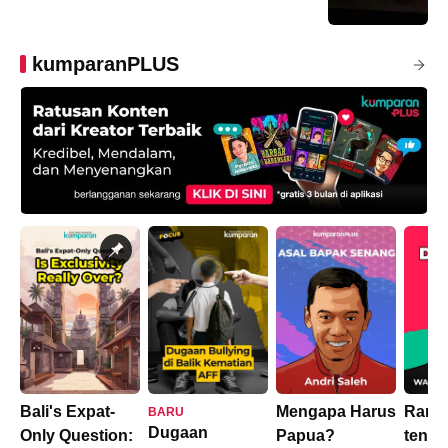
kumparanPLUS
Bali's Expat-
Mengapa Harus
Rama
BARU
Dugaan
Only Question:
Papua?
tenta