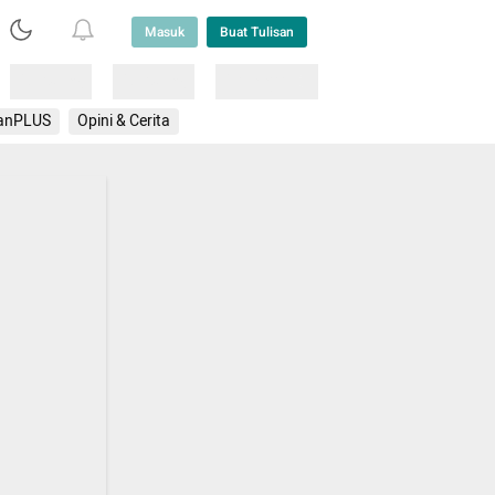
Masuk
Buat Tulisan
Loading
Loading
Lainnya
anPLUS
Opini & Cerita