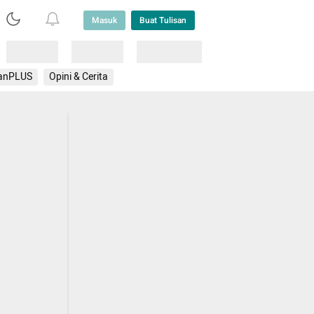
Masuk
Buat Tulisan
Loading
Loading
Lainnya
anPLUS
Opini & Cerita