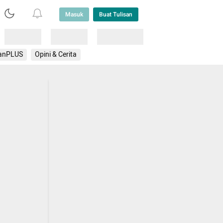
Masuk
Buat Tulisan
Loading
Loading
Lainnya
anPLUS
Opini & Cerita