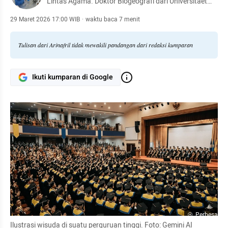
Lintas Agama. Doktor Biogeografi dari Universitaet
des Saarlandes, Saarbruecken, Jerman. Dosen
Proteksi Tanaman, Universitas Sriwijaya. Dosen Tamu
29 Maret 2026 17:00 WIB
·
waktu baca 7 menit
Truong Dai hoc Nong Lam, Thai Nguyen, Vietnam
Tulisan dari Arinafril tidak mewakili pandangan dari redaksi kumparan
Ikuti kumparan di Google
Perbesar
Ilustrasi wisuda di suatu perguruan tinggi. Foto: Gemini AI