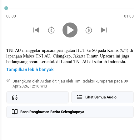
00:00
01:00
TNI AU menggelar upacara peringatan HUT ke-80 pada Kamis (9/4) di 
lapangan Mabes TNI AU, Cilangkap, Jakarta Timur. Upacara ini juga 
berlangsung secara serentak di Lanud TNI AU di seluruh Indonesia. 
Upacara kali ini didesain secara sederhana di tengah situasi global yang 
Tampilkan lebih banyak
sedang bergejolak. Tidak ada atraksi seperti halnya fly pass pesawat 
tempur.

Dirangkum oleh AI dan ditinjau oleh Tim Redaksi kumparan pada 09
Apr 2026, 12:16 WIB
Marsekal TNI Mohamad Tonny Harjono menyampaikan capaian TNI 
AU sekaligus strategi efisiensi bahan bakar di tengah kenaikan harga 
Lihat Semua Audio
Wanita di Malang Ditipu N
minyak. Selain itu, TNI AU akan menambah 25 radar baru untuk 
mengawasi dan menjaga keamanan wilayah udara NKRI. Radar-radar 
baru ini akan ditempatkan di wilayah-wilayah titik buta tersebut dan 
Baca Rangkuman Berita Selengkapnya
menggantikan radar lama.