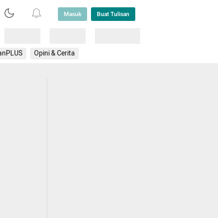
Masuk
Buat Tulisan
Loading
Loading
Lainnya
anPLUS
Opini & Cerita