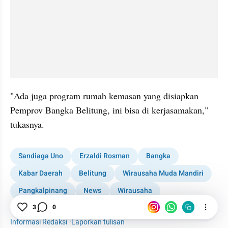
"Ada juga program rumah kemasan yang disiapkan 
Pemprov Bangka Belitung, ini bisa di kerjasamakan," 
tukasnya.
Sandiaga Uno
Erzaldi Rosman
Bangka
Kabar Daerah
Belitung
Wirausaha Muda Mandiri
Pangkalpinang
News
Wirausaha
3
0
Bangka Belitung
OK OCE
Sandiaga
Informasi Redaksi
·
Laporkan tulisan