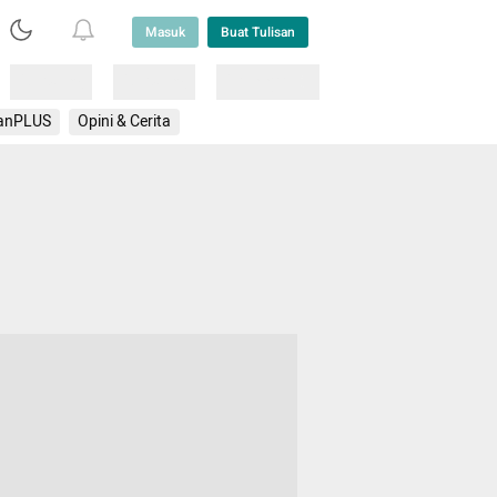
Masuk
Buat Tulisan
Loading
Loading
Lainnya
anPLUS
Opini & Cerita