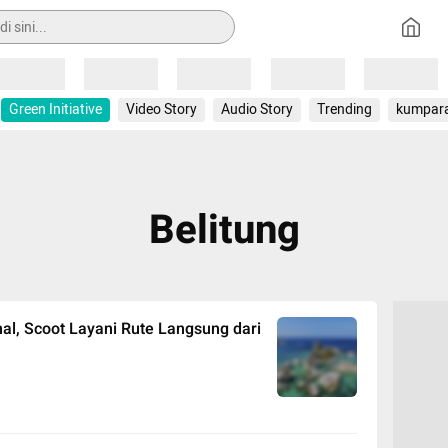
Loading
Loading
Loading
Loading
Loading
Green Initiative
Video Story
Audio Story
Trending
kumpar
Belitung
al, Scoot Layani Rute Langsung dari