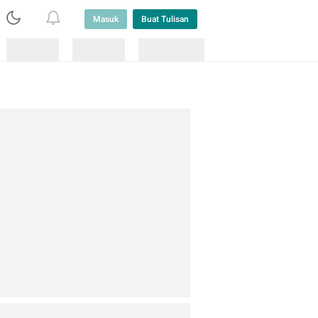
Masuk
Buat Tulisan
Loading
Loading
Lainnya