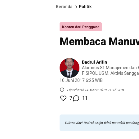
Beranda
Politik
Konten dari Pengguna
Membaca Manuver
Badrul Arifin
Alumnus S1 Manajemen dan K
FISIPOL UGM. Aktivis Sangga
(SMT). Pernah bekerja di Dir
10 Juni 2017 6:25 WIB
Daerah BAPPENAS.
Diperbarui
14 Maret 2019 21:16 WIB
7
11
Tulisan dari Badrul Arifin tidak mewakili pandan