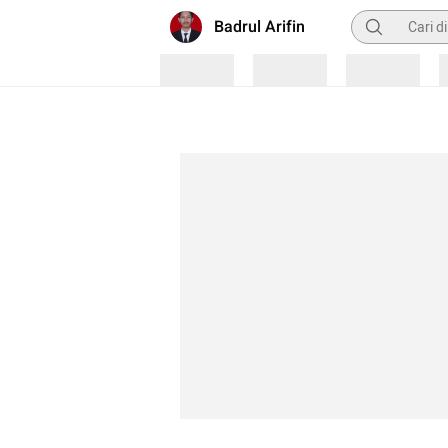
Pencarian
Badrul Arifin
Loading
Loading
Loading