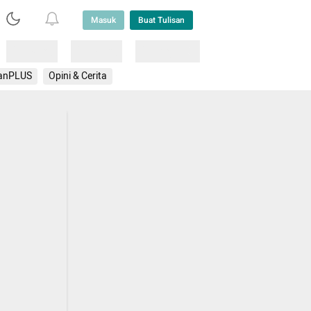
Masuk
Buat Tulisan
Loading
Loading
Lainnya
anPLUS
Opini & Cerita