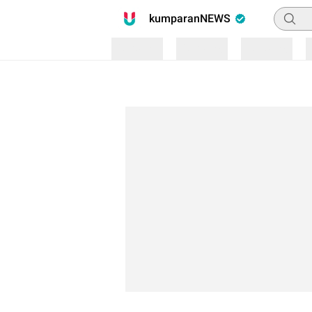
Pencari
kumparanNEWS
Loading
Loading
Loading