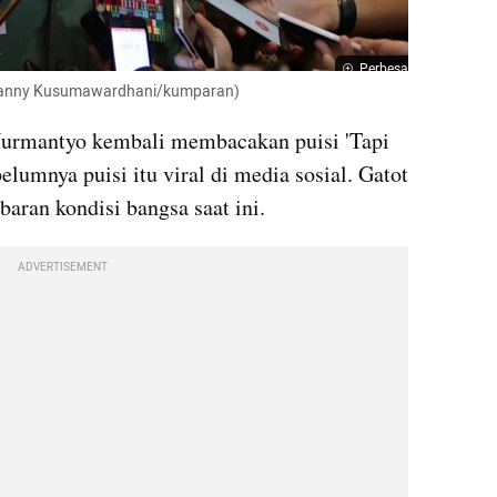
Perbesar
 Fanny Kusumawardhani/kumparan)
Nurmantyo kembali membacakan puisi 'Tapi 
lumnya puisi itu viral di media sosial. Gatot 
aran kondisi bangsa saat ini.
ADVERTISEMENT