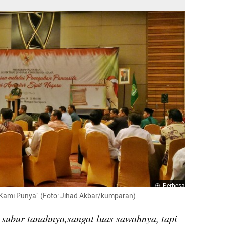
Perbesar
 Kami Punya" (Foto: Jihad Akbar/kumparan)
 subur tanahnya,sangat luas sawahnya, tapi 