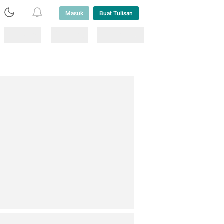
Masuk
Buat Tulisan
Loading
Loading
Lainnya