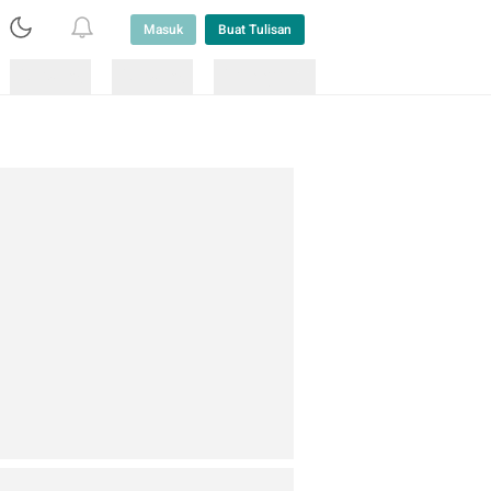
Masuk
Buat Tulisan
Loading
Loading
Lainnya