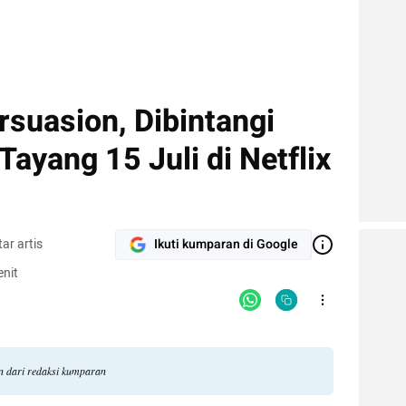
rsuasion, Dibintangi
ayang 15 Juli di Netflix
ar artis
Ikuti kumparan di Google
nit
an dari redaksi kumparan