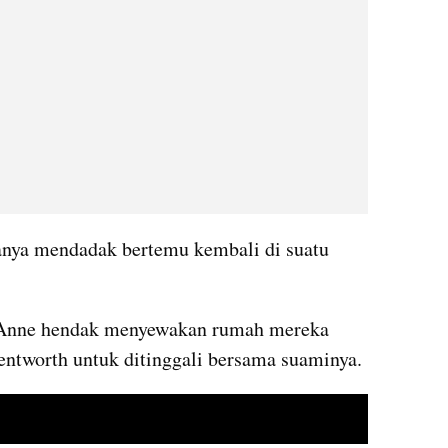
anya mendadak bertemu kembali di suatu 
 Anne hendak menyewakan rumah mereka 
entworth untuk ditinggali bersama suaminya.
embed from external kumparan