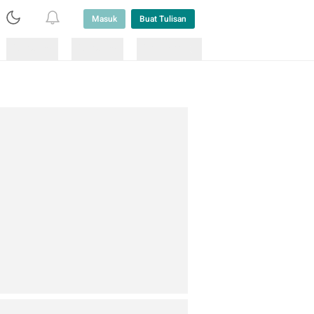
Masuk
Buat Tulisan
Loading
Loading
Lainnya