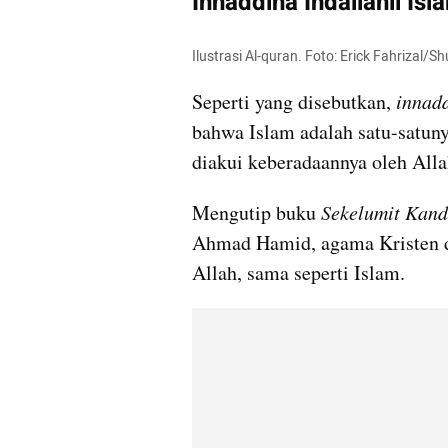
Innaddina Indallahil Isl
Ilustrasi Al-quran. Foto: Erick Fahrizal/S
Seperti yang disebutkan, 
innadd
bahwa Islam adalah satu-satuny
diakui keberadaannya oleh All
Mengutip buku
 Sekelumit Kand
Ahmad Hamid, agama Kristen da
Allah, sama seperti Islam.