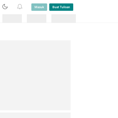
Masuk
Buat Tulisan
Loading
Loading
Lainnya