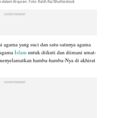
am dalam Al-quran. Foto: Ratih Ra/Shutterstock
ADVERTISEMENT
i agama yang suci dan satu-satunya agama 
 agama 
Islam
 untuk diikuti dan diimani umat-
 menyelamatkan hamba-hamba-Nya di akhirat 
ADVERTISEMENT