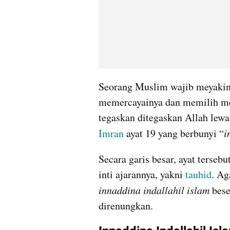
Seorang Muslim wajib meyakini 
memercayainya dan memilih meme
tegaskan ditegaskan Allah lewa
Imran 
ayat 19 yang berbunyi “
i
Secara garis besar, ayat terseb
inti ajarannya, yakni 
tauhid
innaddina indallahil islam
 bes
direnungkan.