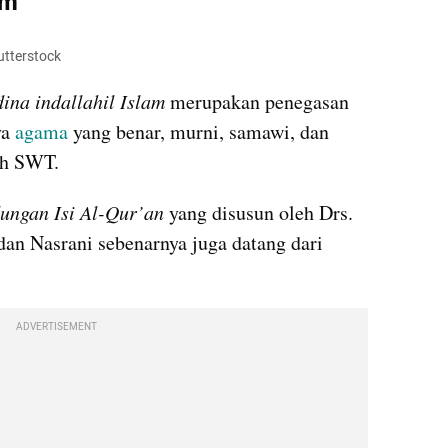
am
hutterstock
ina indallahil Islam
 merupakan penegasan 
a 
agama
 yang benar, murni, samawi, dan 
ah SWT. 
ungan Isi Al-Qur’an
 yang disusun oleh Drs. 
n Nasrani sebenarnya juga datang dari 
ADVERTISEMENT