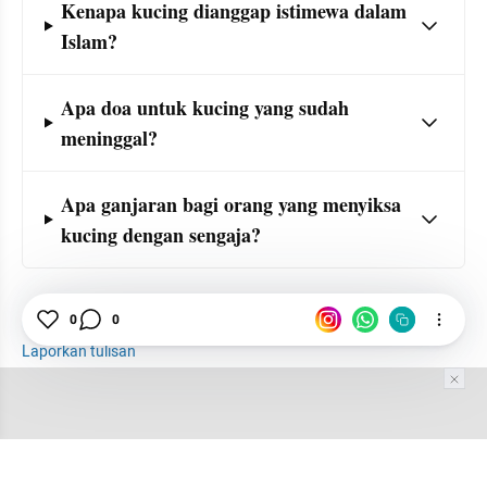
Kenapa kucing dianggap istimewa dalam 
Islam?
Apa doa untuk kucing yang sudah 
meninggal?
Apa ganjaran bagi orang yang menyiksa 
kucing dengan sengaja?
Kucing
Hewan Peliharaan
Kematian
0
0
Laporkan tulisan
Tim Editor
Editor Section