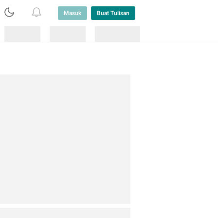
Masuk
Buat Tulisan
Loading
Loading
Lainnya