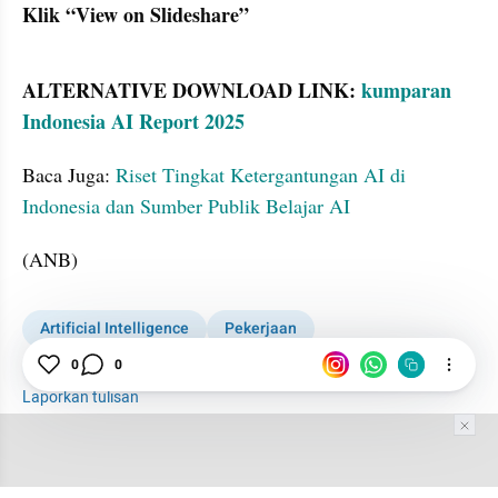
Klik “View on Slideshare”
iframe embed
ALTERNATIVE DOWNLOAD LINK: 
kumparan 
Indonesia AI Report 2025
Baca Juga: 
Riset Tingkat Ketergantungan AI di 
Indonesia dan Sumber Publik Belajar AI
(ANB)
Artificial Intelligence
Pekerjaan
Indonesia AI Report 2025
damdamduridam
0
0
Laporkan tulisan
Tim Editor
Editor Section