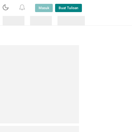
Masuk
Buat Tulisan
Loading
Loading
Lainnya