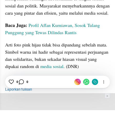
sosial dan politik. Masyarakat menyebarkannnya dengan 
cara yang pintar dan efisien, yaitu melalui media sosial.
Baca Juga: 
Profil Affan Kurniawan, Sosok Tulang 
Punggung yang Tewas Dilindas Rantis
Arti foto pink hijau tidak bisa dipandang sebelah mata. 
Simbol warna ini hadir sebagai representasi perjuangan 
dan solidaritas, bukan sekadar hiasan visual yang 
dipakai random di 
media sosial
. (DNR)
tatatax1
Arti
Foto
Affan
Media Sosial
0
0
Laporkan tulisan
Tim Editor
Editor Section