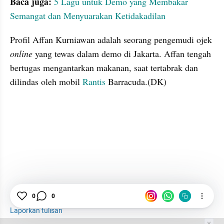
Baca juga: 
5 Lagu untuk Demo yang Membakar 
Semangat dan Menyuarakan Ketidakadilan
Profil Affan Kurniawan adalah seorang pengemudi ojek 
online
 yang tewas dalam demo di Jakarta. Affan tengah 
bertugas mengantarkan makanan, saat tertabrak dan 
dilindas oleh mobil 
Rantis
 Barracuda.(DK) 

0
0
Profil
Affan
Rantis
Laporkan tulisan