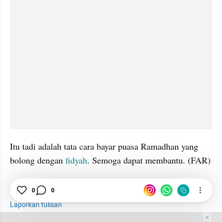
Itu tadi adalah tata cara bayar puasa Ramadhan yang 
bolong dengan 
fidyah
. Semoga dapat membantu. (FAR)
0
0
Bulan
Ramadhan
Fidyah
Puasa
Laporkan tulisan
Tim Editor