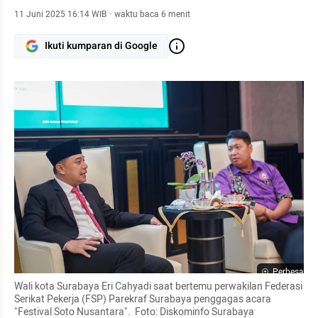
11 Juni 2025 16:14 WIB
·
waktu baca 6 menit
Ikuti kumparan di Google
Perbesar
Wali kota Surabaya Eri Cahyadi saat bertemu perwakilan Federasi 
Serikat Pekerja (FSP) Parekraf Surabaya penggagas acara  
"Festival Soto Nusantara".  Foto: Diskominfo Surabaya 