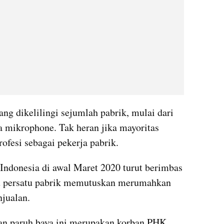
dikelilingi sejumlah pabrik, mulai dari 
ga mikrophone. Tak heran jika mayoritas 
ofesi sebagai pekerja pabrik.
donesia di awal Maret 2020 turut berimbas 
u persatu pabrik memutuskan merumahkan 
njualan.
an paruh baya ini merupakan korban PHK 