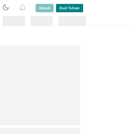
Masuk
Buat Tulisan
Loading
Loading
Lainnya