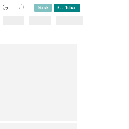
Masuk
Buat Tulisan
Loading
Loading
Lainnya