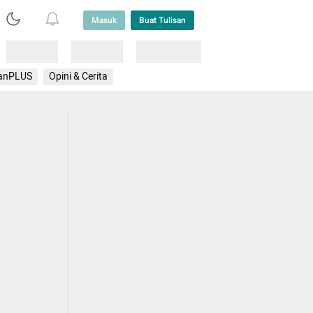
Masuk
Buat Tulisan
Loading
Loading
Lainnya
anPLUS
Opini & Cerita